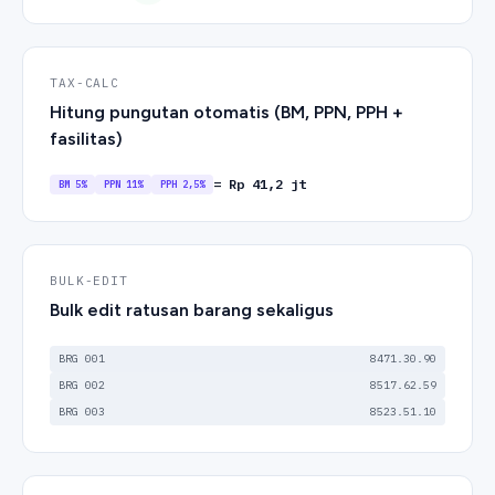
TAX-CALC
Hitung pungutan otomatis (BM, PPN, PPH +
fasilitas)
= Rp 41,2 jt
BM 5%
PPN 11%
PPH 2,5%
BULK-EDIT
Bulk edit ratusan barang sekaligus
BRG 001
8471.30.90
BRG 002
8517.62.59
BRG 003
8523.51.10