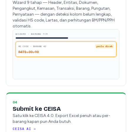
Wizard 9 tahap — Header, Entitas, Dokumen,
Pengangkut, Kemasan, Transaksi, Barang, Pungutan,
Pernyataan — dengan deteksi kolom belum lengkap,
validasi HS code, Lartas, dan perhitungan BM/PPN/PPH
otomatis.
WIZARD · BARANG 7/9
HS CODE · BARANG 42
perlu dicek
8471.3O.90
04
Submit ke CEISA
Satu klik ke CEISA 4.0. Export Excel penuh atau per-
barang kapan pun Anda butuh.
CEISA AI →