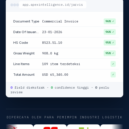
app.apexintelligence.id/jarvis
Commercial Invoice
Document Type
96% ✓
23-01-2026
Date Of Issuance
96% ✓
8523.51.10
HS Code
95% ✓
908.0 kg
Gross Weight
95% ✓
109 item terdeteksi
Line Items
✓
USD 65,340.00
Total Amount
✓
0
field diekstrak
·
0
confidence tinggi
·
0
perlu
review
DIPERCAYA OLEH PARA PEMIMPIN INDUSTRI LOGISTIK