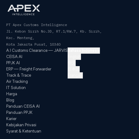
PT Apex Customs Intelligence
Jl. Kebon Sirih No.3D, RT.1/RW.7, Kb. Sirih,
Kec. Menteng
,
Kota Jakarta Pusat
,
10340
A.I Customs Clearance — JARVIS
Bahasa Indonesia
CEISA AI
English
PPJK AI
中文
ERP — Freight Forwarder
日本語
Track & Trace
Français
Air Tracking
IT Solution
Harga
Blog
Panduan CEISA AI
Panduan PPJK
Karier
Kebijakan Privasi
Syarat & Ketentuan