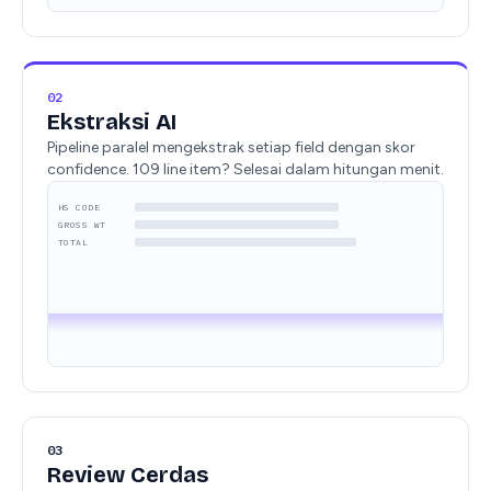
02
Ekstraksi AI
Pipeline paralel mengekstrak setiap field dengan skor
confidence. 109 line item? Selesai dalam hitungan menit.
8523.51.10
HS CODE
95% ✓
908.0 kg
GROSS WT
95% ✓
TOTAL
03
Review Cerdas