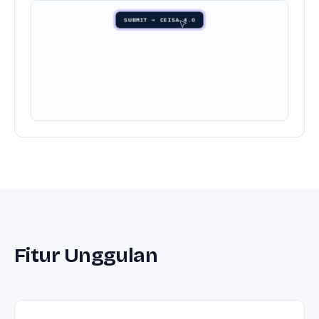
SUBMIT → CEISA 4.0
Mengirim ke CEISA 4.0…
Fitur Unggulan