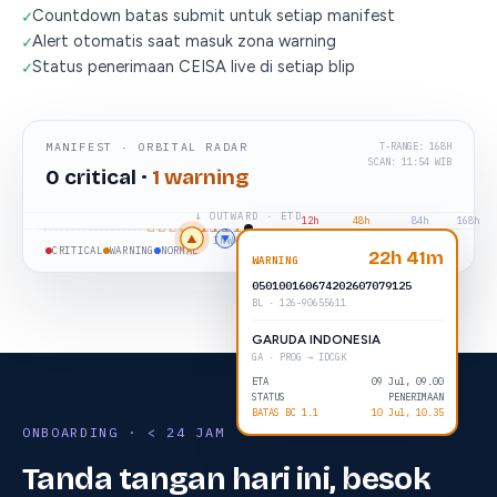
✓
Countdown batas submit untuk setiap manifest
✓
Alert otomatis saat masuk zona warning
✓
Status penerimaan CEISA live di setiap blip
MANIFEST · ORBITAL RADAR
T-RANGE: 168H
SCAN: 11:54 WIB
0 critical ·
1 warning
↓ OUTWARD · ETD
12h
48h
84h
168h
▲
▼
▲
▲
▼
↑ INWARD · ETA
CRITICAL
WARNING
NORMAL
▲ INWARD ▼ OUTWARD
22h 41m
WARNING
050100160674202607079125
BL · 126-90655611
GARUDA INDONESIA
GA · PROG → IDCGK
ETA
09 Jul, 09.00
STATUS
PENERIMAAN
BATAS BC 1.1
10 Jul, 10.35
ONBOARDING · < 24 JAM
Tanda tangan hari ini, besok