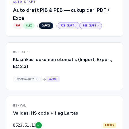
AUTO-DRAFT
Auto draft PIB & PEB — cukup dari PDF /
Excel
→
→
PDF
XLSX
JARVIS
PIB DRAFT ✓
PEB DRAFT ✓
DOC-CLS
Klasifikasi dokumen otomatis (Import, Export,
BC 2.3)
→
BC 2.3
INV-2026-0117.pdf
HS-VAL
Validasi HS code + flag Lartas
8523.51.10
✓
LARTAS