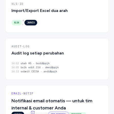
XLS-IO
Import/Export Excel dua arah
→
XLSX
JARVIS
←
AUDIT-LOG
Audit log setiap perubahan
14:02
ubah HS · budi@ppjk
14:05
bulk edit 214 · dewi@ppjk
14:11
submit CEISA · andi@ppjk
EMAIL-NOTIF
Notifikasi email otomatis — untuk tim
internal & customer Anda