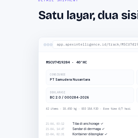
Satu layar, dua si
app.apexintelligence.id/track/MSCU741
MSCU7419284 · 40'HC
CONSIGNEE
PT Samudera Nusantara
DEKLARASI
BC 2.0 / 000284-2026
42 items · 18.450 kg · USD 184.920 ·
free time 4/7 hari
Tiba di anchorage ✓
21-04, 03:12
Sandar di dermaga ✓
21-04, 14:47
Kontainer dibongkar ✓
22-04, 02:31