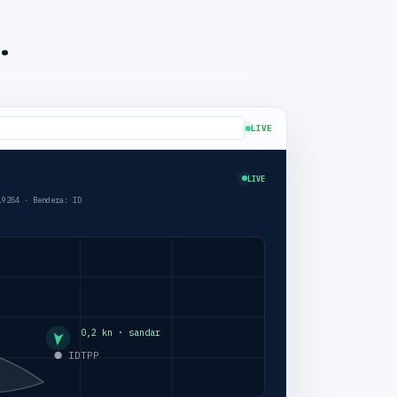
.
LIVE
LIVE
019284 ·
Bendera
: ID
0,2 kn ·
sandar
IDTPP