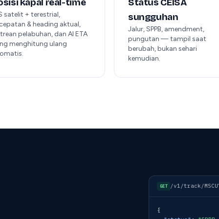
osisi kapal real-time
Status CEISA
S satelit + terestrial,
sungguhan
cepatan & heading aktual,
Jalur, SPPB, amendment,
trean pelabuhan, dan AI ETA
pungutan — tampil saat
ng menghitung ulang
berubah, bukan sehari
omatis.
kemudian.
/v1/track/MSCU
GET