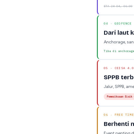
ETA 24-04, 06:00
04 · GEOFENCE
Dari laut 
Anchorage, san
Tiba di anchorag
05 · CEISA 4.0
SPPB terb
Jalur, SPPB, a
Pemeriksaan fisik 
06 · FREE TIME
Berhenti 
Event penting 