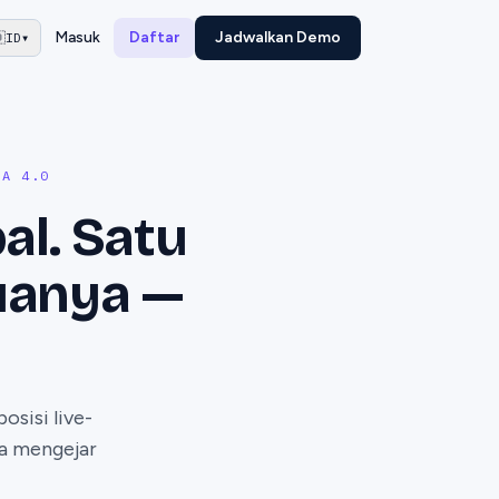
Masuk
Daftar
Jadwalkan Demo

ID
▾
SA 4.0
al. Satu
uanya —
osisi live-
pa mengejar