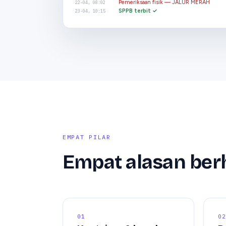
Pemeriksaan fisik — JALUR MERAH
22-04, 08:02
SPPB terbit ✓
23-04, 10:15
EMPAT PILAR
Empat alasan ber
01
02