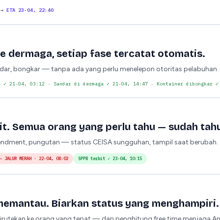
→
ETA 23-04, 22:40
ke dermaga, setiap fase tercatat otomatis.
dar, bongkar — tanpa ada yang perlu menelepon otoritas pelabuhan.
e
✓ 21-04, 03:12 ·
Sandar di dermaga
✓ 21-04, 14:47 ·
Kontainer dibongkar
✓ 
it. Semua orang yang perlu tahu — sudah tah
mendment, pungutan — status CEISA sungguhan, tampil saat berubah.
— JALUR MERAH
· 22-04, 08:02
SPPB terbit
✓ 23-04, 10:15
memantau. Biarkan status yang menghampiri.
dirutekan ke orang yang tepat — dan penghitung free time menjaga An