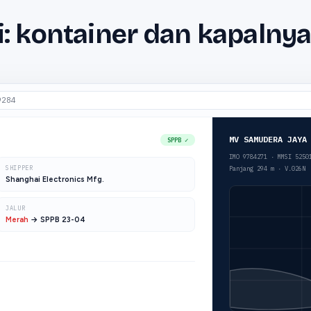
si: kontainer dan kapalnya
9284
MV SAMUDERA JAYA
SPPB ✓
IMO 9784271 · MMSI 525
SHIPPER
Panjang
294 m · V.026N
Shanghai Electronics Mfg.
JALUR
Merah
→ SPPB 23-04