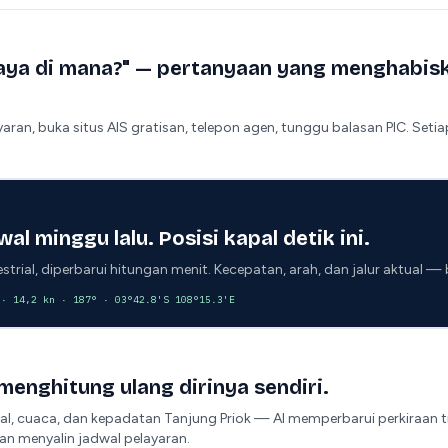
aya di mana?" — pertanyaan yang menghabis
yaran, buka situs AIS gratisan, telepon agen, tunggu balasan PIC. Setia
al minggu lalu. Posisi kapal detik ini.
restrial, diperbarui hitungan menit. Kecepatan, arah, dan jalur aktual —
 · 14,2 kn · 187° · 03°42.8'S 108°15.3'E
menghitung ulang dirinya sendiri.
l, cuaca, dan kepadatan Tanjung Priok — AI memperbarui perkiraan t
an menyalin jadwal pelayaran.