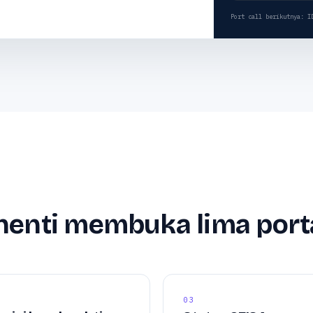
Port call berikutnya
: I
henti membuka lima porta
03