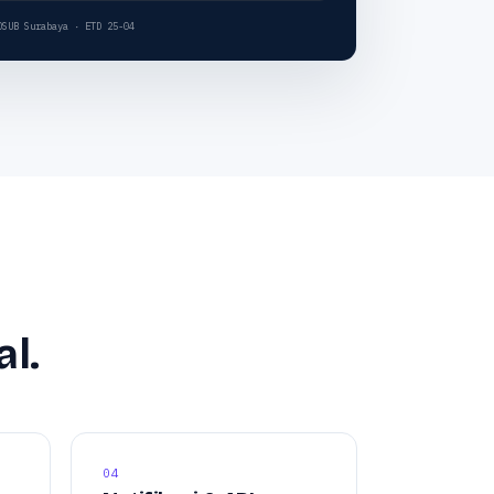
DSUB Surabaya · ETD 25-04
l.
04