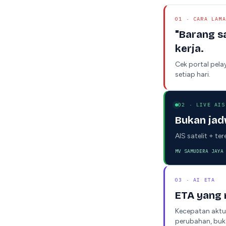
01 · CARA LAMA
"Barang s
kerja.
Cek portal pela
setiap hari.
02 · LIVE AIS
Bukan jadw
AIS satelit + te
MV SAMUDERA JAYA
03 · AI ETA
ETA yang 
Kecepatan aktua
perubahan, buk