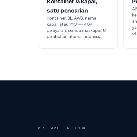
Kontainer & kapal,
P
AI
satu pencarian
ke
Kontainer, BL, AWB, nama
an
kapal, atau IMO — 40+
ya
pelayaran, semua maskapai, 8
ot
pelabuhan utama Indonesia.
REST API · WEBHOOK