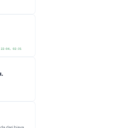
22-04, 02:31
u.
da dari biaya