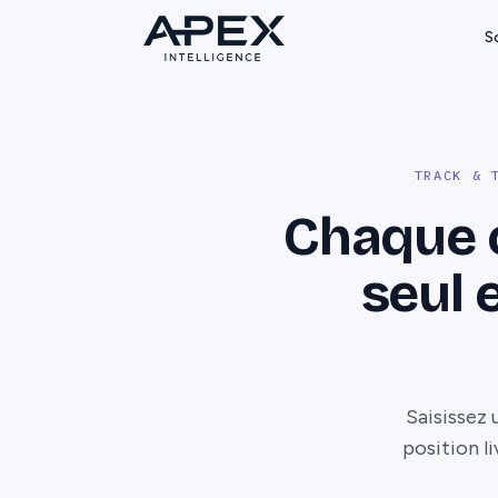
S
TRACK & 
Chaque c
seul 
Saisissez
position li