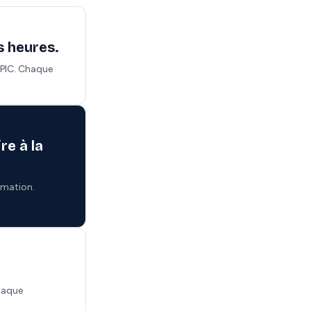
s heures.
e PIC. Chaque
re à la
timation.
chaque