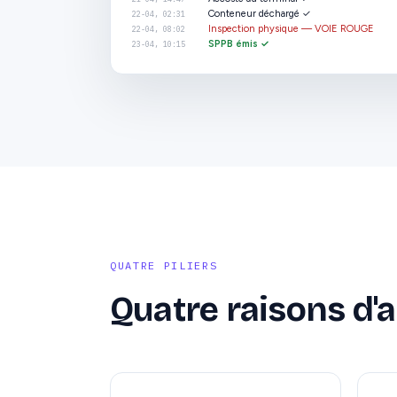
Conteneur déchargé ✓
22-04, 02:31
Inspection physique — VOIE ROUGE
22-04, 08:02
SPPB émis ✓
23-04, 10:15
QUATRE PILIERS
Quatre raisons d'ar