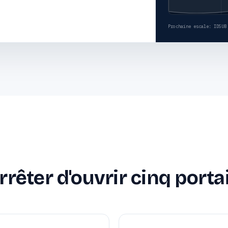
Prochaine escale
: IDSUB
rêter d'ouvrir cinq portai