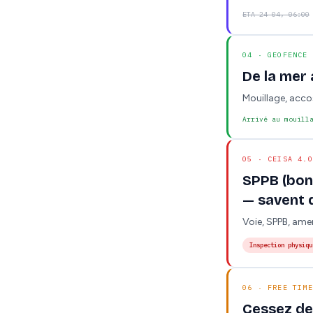
ETA 24-04, 06:00
04 · GEOFENCE
De la mer
Mouillage, acco
Arrivé au mouill
05 · CEISA 4.0
SPPB (bon 
— savent 
Voie, SPPB, ame
Inspection physiqu
06 · FREE TIME
Cessez de 