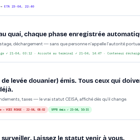
→
ETA 23-04, 22:40
 au quai, chaque phase enregistrée automati
stage, déchargement — sans que personne n'appelle l'autorité portuai
age
✓ 21-04, 03:12 ·
Accosté au terminal
✓ 21-04, 14:47 ·
Conteneur décharg
de levée douanier) émis. Tous ceux qui doive
déjà.
ndements, taxes — le vrai statut CEISA, affiché dès qu'il change.
e — VOIE ROUGE
· 22-04, 08:02
SPPB émis
✓ 23-04, 10:15
surveiller. Laissez le statut venir à vous.