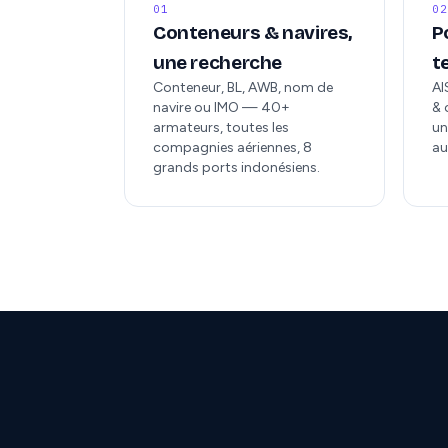
01
02
Conteneurs & navires,
P
une recherche
t
Conteneur, BL, AWB, nom de
AI
navire ou IMO — 40+
& 
armateurs, toutes les
un
compagnies aériennes, 8
au
grands ports indonésiens.