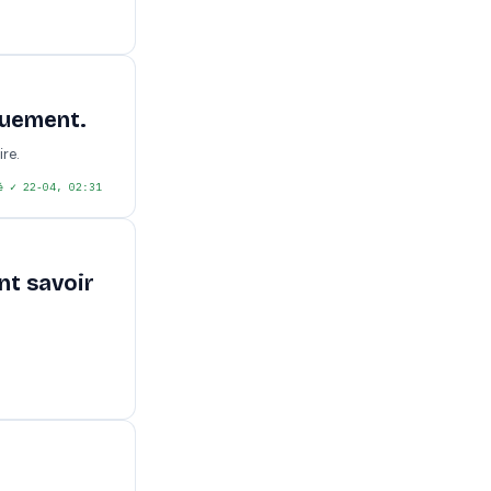
quement.
re.
é
✓ 22-04, 02:31
nt savoir