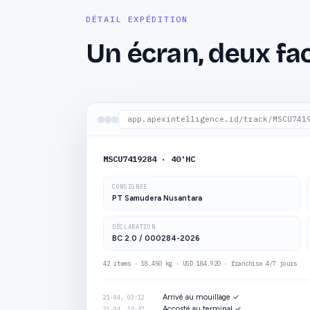
DÉTAIL EXPÉDITION
Un écran, deux fac
app.apexintelligence.id/track/MSCU741
MSCU7419284 · 40'HC
CONSIGNEE
PT Samudera Nusantara
DÉCLARATION
BC 2.0 / 000284-2026
42 items · 18.450 kg · USD 184.920 ·
franchise 4/7 jours
Arrivé au mouillage ✓
21-04, 03:12
Accosté au terminal ✓
21-04, 14:47