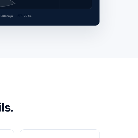
 Surabaya · ETD 25-04
ls.