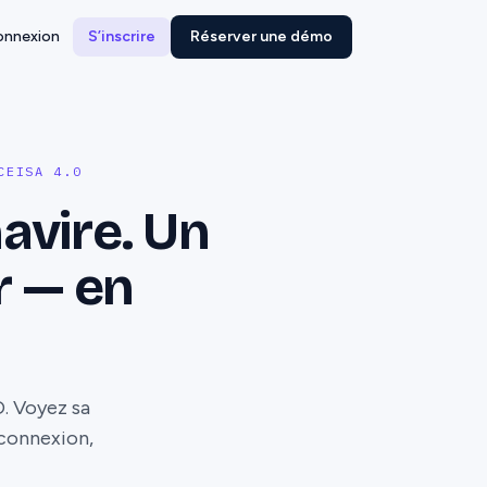
onnexion
S’inscrire
Réserver une démo
CEISA 4.0
avire. Un
r — en
. Voyez sa
s connexion,