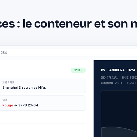
es : le conteneur et son n
9284
MV SAMUDERA JAYA
SPPB ✓
IMO 9784271 · MMSI 525
SHIPPER
Longueur
294 m · V.026N
Shanghai Electronics Mfg.
VOIE
Rouge
→ SPPB 23-04