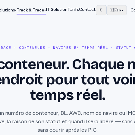
IT Solution
Tarifs
Contact
olutions
Track & Trace
☾
C
🇫🇷
FR
▾
▾
▾
TRACE · CONTENEURS + NAVIRES EN TEMPS RÉEL · STATUT 
onteneur. Chaque n
endroit pour tout voi
temps réel.
 un numéro de conteneur, BL, AWB, nom de navire ou IMO
ve, la raison de son statut et quand il sera libéré — san
sans courir après les PIC.