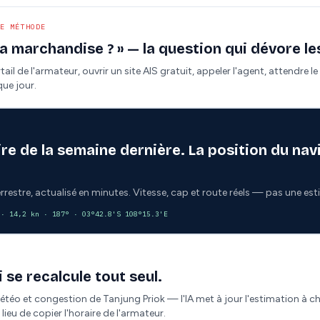
E MÉTHODE
a marchandise ? » — la question qui dévore le
tail de l'armateur, ouvrir un site AIS gratuit, appeler l'agent, attendre l
ue jour.
ire de la semaine dernière. La position du navi
terrestre, actualisé en minutes. Vitesse, cap et route réels — pas une es
 · 14,2 kn · 187° · 03°42.8'S 108°15.3'E
 se recalcule tout seul.
 météo et congestion de Tanjung Priok — l'IA met à jour l'estimation à 
eu de copier l'horaire de l'armateur.