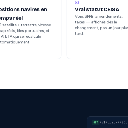
03
ositions navires en
Vrai statut CEISA
Voie, SPPB, amendements,
emps réel
taxes — affichés dès le
S satellite + terrestre, vitesse
changement, pas un jour plu
cap réels, files portuaires, et
tard.
 AI ETA qui se recalcule
tomatiquement.
/v1/track/MSCU
GET