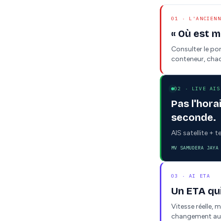
01 · L'ANCIENN
« Où est m
Consulter le por
conteneur, chaq
02 · LIVE AIS
Pas l'hora
seconde.
AIS satellite + 
MV SAMUDERA JAYA
03 · AI ETA
Un ETA qui
Vitesse réelle,
changement au li