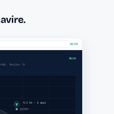
avire.
LIVE
LIVE
019284 ·
Pavillon
: ID
0,2 kn ·
à quai
IDTPP