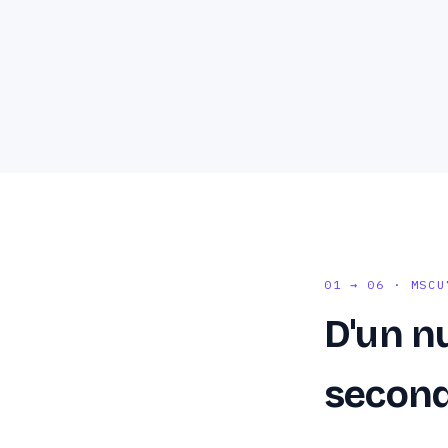
01 → 06 · MSCU
D'un nu
secon