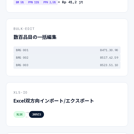
= Rp 41,2 jt
BM 5%
PPN 11%
PPH 2,5%
BULK-EDIT
数百品目の一括編集
BRG 001
8471.30.90
BRG 002
8517.62.59
BRG 003
8523.51.10
XLS-IO
Excel双方向インポート/エクスポート
→
XLSX
JARVIS
←