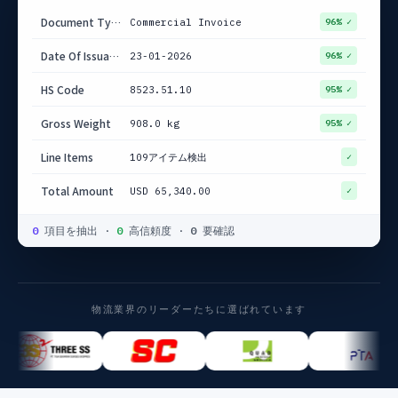
Document Type
Commercial Invoice
96% ✓
Date Of Issuance
23-01-2026
96% ✓
HS Code
8523.51.10
95% ✓
Gross Weight
908.0 kg
95% ✓
Line Items
109アイテム検出
✓
Total Amount
USD 65,340.00
✓
0
項目を抽出
·
0
高信頼度
·
0
要確認
物流業界のリーダーたちに選ばれています