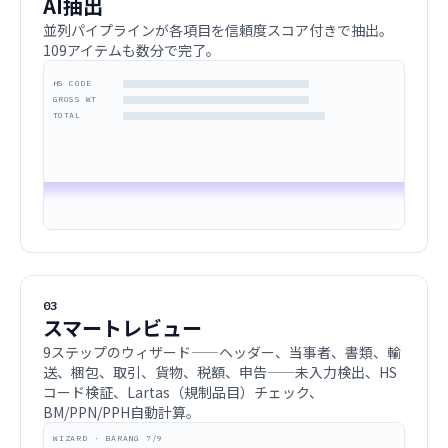
AI抽出
並列パイプラインが各項目を信頼度スコア付きで抽出。
109アイテムも数分で完了。
8523.51.10
HS CODE
95% ✓
908.0 kg
GROSS WT
95% ✓
TOTAL
03
スマートレビュー
9ステップのウィザード——ヘッダー、当事者、書類、輸
送、梱包、取引、貨物、税額、申告——未入力検出、HS
コード検証、Lartas（規制品目）チェック、
BM/PPN/PPH自動計算。
WIZARD · BARANG 7/9