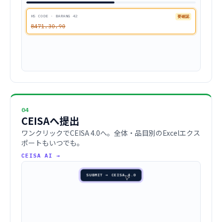
HS CODE · BARANG 42
要確認
8471.3O.90
04
CEISAへ提出
ワンクリックでCEISA 4.0へ。全体・品目別のExcelエクス
ポートもいつでも。
CEISA AI →
SUBMIT → CEISA 4.0
CEISA 4.0へ送信中…