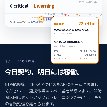
SCAN: 11:54 WIB
0 critical ·
1 warning
↓ OUTWARD · ETD
12h
48h
84h
168h
▲
▼
▲
▲
▼
↑ INWARD · ETA
22h 41m
CRITICAL
WARNING
NORMAL
▲ INWARD ▼ OUTWARD
WARNING
050100160674202607079125
BL · 126-90655611
GARUDA INDONESIA
GA · PROG → IDCGK
ETA
09 Jul, 09.00
STATUS
PENERIMAAN
BATAS BC 1.1
10 Jul, 10.35
導入 · 24時間以内
今日契約、明日には稼働。
NDA締結後、CEISAアクセスをAPEXチームにお渡し
ください——連携作業はすべて当社が行います。24時
間以内にセットアップとトレーニングが完了し、最初
の書類処理を始められます。