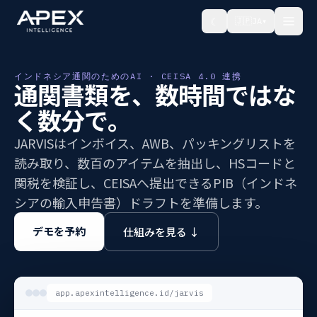
☾
🇯🇵
JA
▾
インドネシア通関のためのAI · CEISA 4.0 連携
通関書類を、数時間ではな
く数分で。
JARVISはインボイス、AWB、パッキングリストを
読み取り、数百のアイテムを抽出し、HSコードと
関税を検証し、CEISAへ提出できるPIB（インドネ
シアの輸入申告書）ドラフトを準備します。
デモを予約
仕組みを見る ↓
app.apexintelligence.id/jarvis