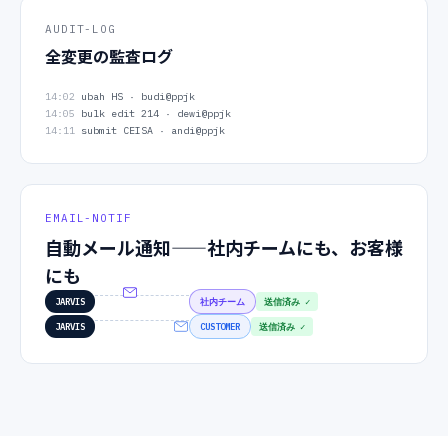
AUDIT-LOG
全変更の監査ログ
14:02
ubah HS · budi@ppjk
14:05
bulk edit 214 · dewi@ppjk
14:11
submit CEISA · andi@ppjk
EMAIL-NOTIF
自動メール通知——社内チームにも、お客様
にも
JARVIS
社内チーム
送信済み ✓
JARVIS
CUSTOMER
送信済み ✓