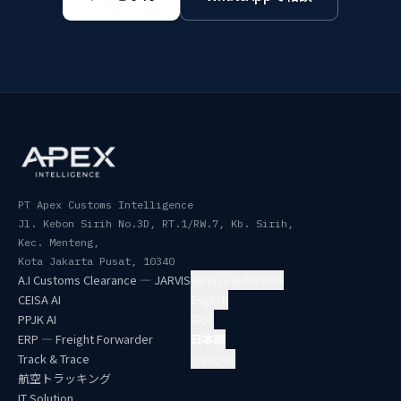
PT Apex Customs Intelligence
Jl. Kebon Sirih No.3D, RT.1/RW.7, Kb. Sirih,
Kec. Menteng
,
Kota Jakarta Pusat
,
10340
A.I Customs Clearance — JARVIS
Bahasa Indonesia
CEISA AI
English
PPJK AI
中文
ERP — Freight Forwarder
日本語
Track & Trace
Français
航空トラッキング
IT Solution