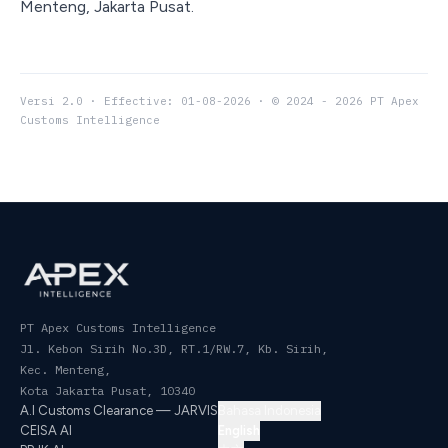
Menteng, Jakarta Pusat.
Versi 2.0 · Effective: 01-08-2026 · © 2024 - 2026 PT Apex
Customs Intelligence
PT Apex Customs Intelligence
Jl. Kebon Sirih No.3D, RT.1/RW.7, Kb. Sirih,
Kec. Menteng
,
Kota Jakarta Pusat
,
10340
A.I Customs Clearance — JARVIS
Bahasa Indonesia
CEISA AI
English