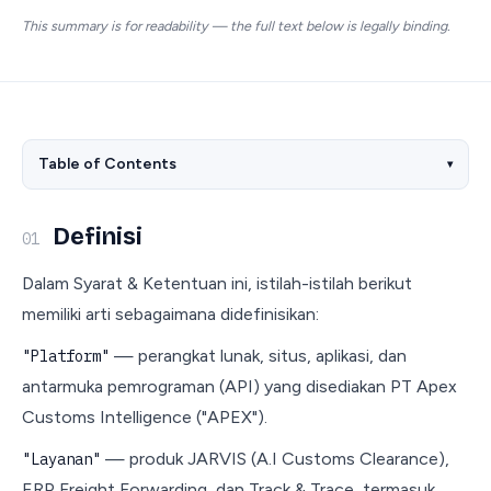
This summary is for readability — the full text below is legally binding.
Table of Contents
▾
Definisi
01
Dalam Syarat & Ketentuan ini, istilah-istilah berikut
memiliki arti sebagaimana didefinisikan:
— perangkat lunak, situs, aplikasi, dan
"Platform"
antarmuka pemrograman (API) yang disediakan PT Apex
Customs Intelligence ("APEX").
— produk JARVIS (A.I Customs Clearance),
"Layanan"
ERP Freight Forwarding, dan Track & Trace, termasuk