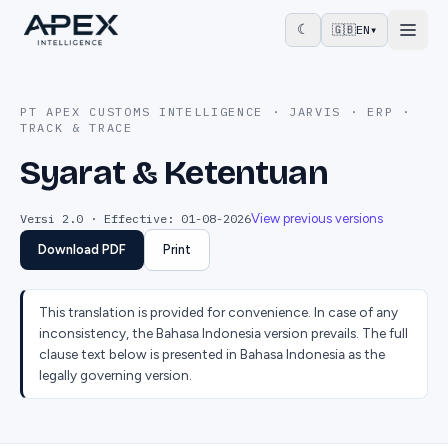
☾
🇬🇧
EN
▾
PT APEX CUSTOMS INTELLIGENCE · JARVIS · ERP ·
TRACK & TRACE
Syarat & Ketentuan
Versi 2.0 · Effective: 01-08-2026
View previous versions
Download PDF
Print
This translation is provided for convenience. In case of any
inconsistency, the Bahasa Indonesia version prevails. The full
clause text below is presented in Bahasa Indonesia as the
legally governing version.